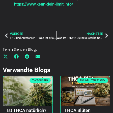
https://www.kenn-dein-limit.info/
VORIGER
NÄCHSTER
THC und Autofahren – Was ist erlaubt, was ist riskant?
Was ist THCH? Die neue starke Cannabinoid-Entdeckung erklärt
Teilen Sie den Blog:
Verwandte Blogs
THCA-WISSEN
THCA-BLÜTEN-WISSEN
Ist THCA natürlich?
THCA Blüten