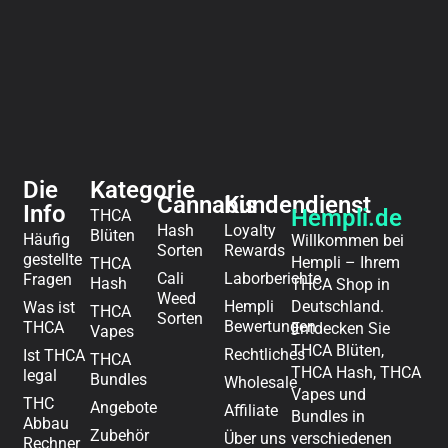
Die
Kategorie
Cannabis
Kundendienst
Info
Hempli.de
THCA
Hash
Loyalty
Blüten
Häufig
Willkommen bei
Sorten
Rewards
gestellte
Hempli – Ihrem
THCA
Cali
Laborberichte
Fragen
Hash
THCA Shop in
Weed
Hempli
Deutschland.
Was ist
THCA
Sorten
Bewertungen
THCA
Entdecken Sie
Vapes
THCA Blüten,
Rechtliches​
Ist THCA
THCA
THCA Hash, THCA
legal
Bundles
Wholesale
Vapes und
THC
Angebote
Affiliate
Bundles in
Abbau
Zubehör
Über uns
verschiedenen
Rechner