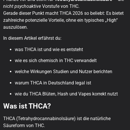
nicht psychoaktive
Vorstufe von THC.
Warum THCA eine echte Alternative ist
Gerade dieser Punkt macht THCA 2026 so beliebt: Es bietet
Über Hempli
zahlreiche potenzielle Vorteile, ohne ein typisches „High“
Häufig gestellte Fragen
auszulösen.
Ist THCA legal?
In diesem Artikel erfährst du:
Welche Formen von THCA gibt es?
Hat die Säure eine medizinische Anwendung?
was THCA ist und wie es entsteht
Gibt es Nebenwirkungen von THCA?
wie es sich chemisch in THC verwandelt
Wie lange dauert es, bis THCA wirkt?
welche Wirkungen Studien und Nutzer berichten
Kann man THCA-Blüten rauchen?
Möchten Sie mehr über THCA erfahren?
warum THCA in Deutschland legal ist
wie du THCA Blüten, Hash und Vapes korrekt nutzt
Was ist THCA?
THCA (Tetrahydrocannabinolsäure) ist die natürliche
Säureform von THC.