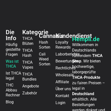
Die
Kategorie
Cannabis
Kundendienst
Info
Hempli.de
THCA
Hash
Loyalty
Blüten
Häufig
Willkommen in
Sorten
Rewards
gestellte
Deutschlands
THCA
Cali
Laborberichte
Fragen
Hash
führendem
THCA
Weed
Bewertungen
Shop
. Wir bieten
Was ist
THCA
Sorten
THCA
hochwertige,
Vapes
Rechtliches
laborgeprüfte
Ist THCA
THCA
Wholesale
THCA-Produkte
legal
Bundles
Affiliate
zu fairen Preisen –
THC
Angebote
legal in
Über uns
Abbau
Zubehör
Deutschland
Rechner
Kontakt
erhältlich. Alle
Blog
Login
Bestellungen
werden diskret und