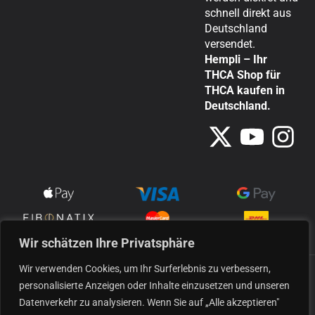
schnell direkt aus
Deutschland
versendet.
Hempli – Ihr
THCA Shop für
THCA kaufen in
Deutschland.
Wir schätzen Ihre Privatsphäre
Wir verwenden Cookies, um Ihr Surferlebnis zu verbessern,
Alle unsere Produkte werden aus Industriehanf hergestellt und erfüllen die
europäischen gesetzlichen Anforderungen für den legalen Verkauf. Sie sind
personalisierte Anzeigen oder Inhalte einzusetzen und unseren
nicht als Lebensmittel oder Medizin gedacht. Die Produkte sind
Datenverkehr zu analysieren. Wenn Sie auf „Alle akzeptieren"
ausschließlich für Aromazwecke und nicht zum Verzehr bestimmt. Diese