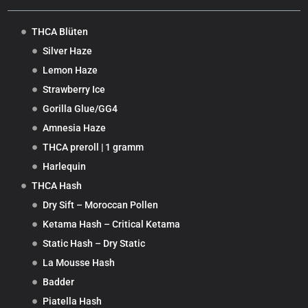
THCA Blüten
Silver Haze
Lemon Haze
Strawberry Ice
Gorilla Glue/GG4
Amnesia Haze
THCA preroll | 1 gramm
Harlequin
THCA Hash
Dry Sift – Moroccan Pollen
Ketama Hash – Critical Ketama
Static Hash – Dry Static
La Mousse Hash
Badder
Piatella Hash