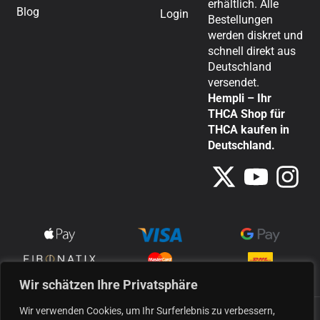
erhältlich. Alle
Blog
Login
Bestellungen
werden diskret und
schnell direkt aus
Deutschland
versendet.
Hempli – Ihr
THCA Shop für
THCA kaufen in
Deutschland.
Wir schätzen Ihre Privatsphäre
Wir verwenden Cookies, um Ihr Surferlebnis zu verbessern,
Alle unsere Produkte werden aus Industriehanf hergestellt und erfüllen die