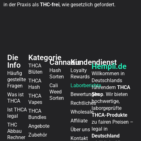
in der Praxis als
THC-frei
, wie gesetzlich gefordert.
Die
Kategorie
Cannabis
Kundendienst
Info
Hempli.de
THCA
Hash
Loyalty
Blüten
Häufig
Willkommen in
Sorten
Rewards
gestellte
Deutschlands
THCA
Cali
Laborberichte
Fragen
Hash
führendem
THCA
Weed
Bewertungen
Shop
. Wir bieten
Was ist
THCA
Sorten
THCA
hochwertige,
Vapes
Rechtliches
laborgeprüfte
Ist THCA
THCA
Wholesale
THCA-Produkte
legal
Bundles
Affiliate
zu fairen Preisen –
THC
Angebote
legal in
Über uns
Abbau
Zubehör
Deutschland
Rechner
Kontakt