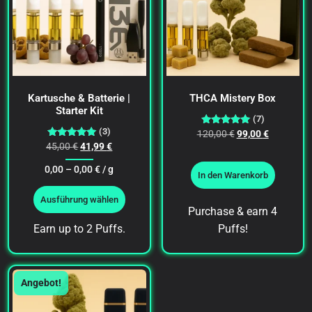
Kartusche & Batterie |
THCA Mistery Box
Starter Kit
(7)
(3)
Bewertet
120,00
€
99,00
€
mit
Bewertet
45,00
€
41,99
€
5.00
mit
von 5
5.00
0,00 –
0,00
€
/ g
von 5
In den Warenkorb
Ausführung wählen
Purchase & earn 4
Earn up to 2 Puffs.
Puffs!
Angebot!