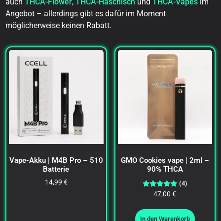
auch
THCA-Flower
,
THCA-Haschisch
und
THCA-Vapes
im
Angebot – allerdings gibt es dafür im Moment
möglicherweise keinen Rabatt.
Vape-Akku | M4B Pro – 510
GMO Cookies vape | 2ml –
Batterie
90% THCA
14,99
€
(4)
Bewertet
47,00
€
mit
5.00
von 5
In den Warenkorb