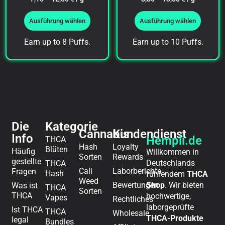
von 5
von 5
Ausführung wählen
Ausführung wählen
Earn up to 8 Puffs.
Earn up to 10 Puffs.
Die
Kategorie
Cannabis
Kundendienst
Info
Hempli.de
THCA
Hash
Loyalty
Blüten
Häufig
Willkommen in
Sorten
Rewards
gestellte
Deutschlands
THCA
Cali
Laborberichte
Fragen
Hash
führendem
THCA
Weed
Bewertungen
Shop
. Wir bieten
Was ist
THCA
Sorten
THCA
hochwertige,
Vapes
Rechtliches
laborgeprüfte
Ist THCA
THCA
Wholesale
THCA-Produkte
legal
Bundles