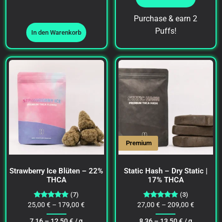
Purchase & earn 2
Puffs!
In den Warenkorb
Premium
Strawberry Ice Blüten – 22%
Static Hash – Dry Static |
THCA
17% THCA
(7)
(3)
Bewertet
Bewertet
25,00
€
–
179,00
€
27,00
€
–
209,00
€
mit
mit
4.86
5.00
7,16 –
12,50
€
/ g
8,36 –
13,50
€
/ g