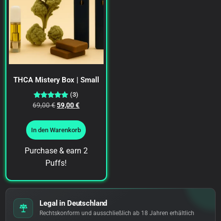
THCA Mistery Box | Small
(3)
Bewertet
69,00
€
59,00
€
mit
5.00
von 5
In den Warenkorb
Purchase & earn 2
Puffs!
Legal in Deutschland
Rechtskonform und ausschließlich ab 18 Jahren erhältlich