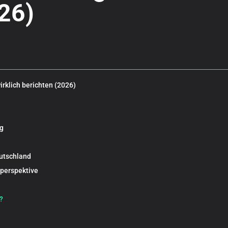
26)
rklich berichten (2026)
g
eutschland
rperspektive
?