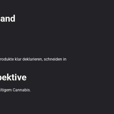
land
odukte klar deklarieren, schneiden in
pektive
altigem Cannabis.