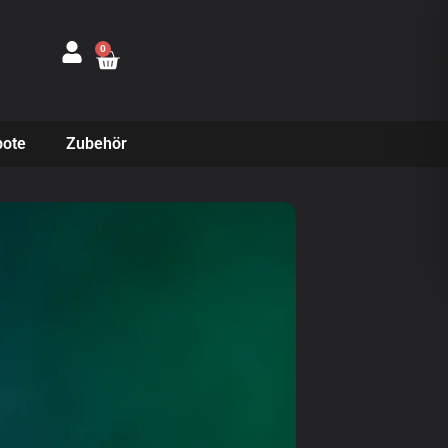
0
ote
Zubehör