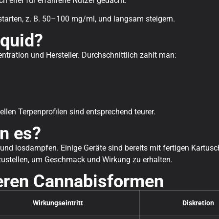
h eher für erfahrene Nutzer gedacht.
 starten, z. B. 50–100 mg/ml, und langsam steigern.
iquid?
entration und Hersteller. Durchschnittlich zahlt man:
ellen Terpenprofilen sind entsprechend teurer.
n es?
und losdampfen. Einige Geräte sind bereits mit fertigen Kartusc
nzustellen, um Geschmack und Wirkung zu erhalten.
deren Cannabisformen
Wirkungseintritt
Diskretion