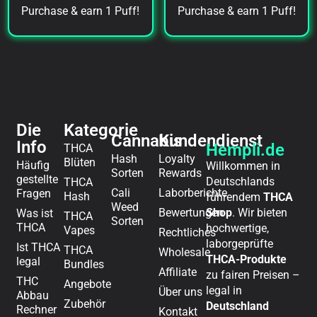
Purchase & earn 1 Puff!
Purchase & earn 1 Puff!
Die
Kategorie
Cannabis
Kundendienst
Info
Hempli.de
THCA
Hash
Loyalty
Blüten
Häufig
Willkommen in
Sorten
Rewards
gestellte
Deutschlands
THCA
Cali
Laborberichte
Fragen
Hash
führendem
THCA
Weed
Bewertungen
Shop
. Wir bieten
Was ist
THCA
Sorten
THCA
hochwertige,
Vapes
Rechtliches​
laborgeprüfte
Ist THCA
THCA
Wholesale
THCA-Produkte
legal
Bundles
Affiliate
zu fairen Preisen –
THC
Angebote
legal in
Über uns
Abbau
Zubehör
Deutschland
Rechner
Kontakt