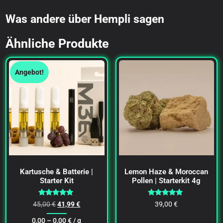
Was andere über Hempli sagen
Ähnliche Produkte
Angebot!
Kartusche & Batterie |
Lemon Haze & Moroccan
Starter Kit
Pollen | Starterkit 4g
Bewertet
Bewertet
45,00
€
41,99
€
39,00
€
mit
mit
5.00
5.00
0,00 –
0,00
€
/ g
von 5
von 5