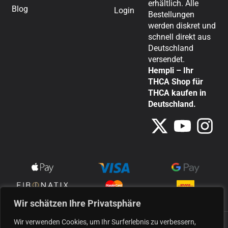
erhältlich. Alle
Blog
Login
Bestellungen
werden diskret und
schnell direkt aus
Deutschland
versendet.
Hempli – Ihr
THCA Shop für
THCA kaufen in
Deutschland.
Wir schätzen Ihre Privatsphäre
Wir verwenden Cookies, um Ihr Surferlebnis zu verbessern,
Alle unsere Produkte werden aus Industriehanf hergestellt und erfüllen die