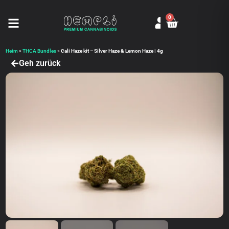
0
Seitenmenü öffnen
Heim
»
THCA Bundles
»
Cali Haze kit – Silver Haze & Lemon Haze | 4g
Geh zurück