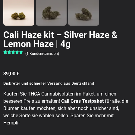
Cali Haze kit – Silver Haze &
Lemon Haze | 4g
(
1
Kundenrezension)
Bewertet
1
mit
5.00
von 5,
basierend
auf
39,00
€
Kundenbewertung
Diskreter und schneller Versand aus Deutschland
Kaufen Sie THCA-Cannabisblüten im Paket, um einen
besseren Preis zu erhalten!
Cali Gras Testpaket
für alle, die
Blumen kaufen möchten, sich aber noch unsicher sind,
welche Sorte sie wählen sollen. Sparen Sie mehr mit
Hempli!