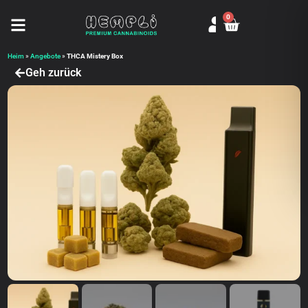
0
Seitenmenü öffnen
Heim
»
Angebote
»
THCA Mistery Box
Geh zurück