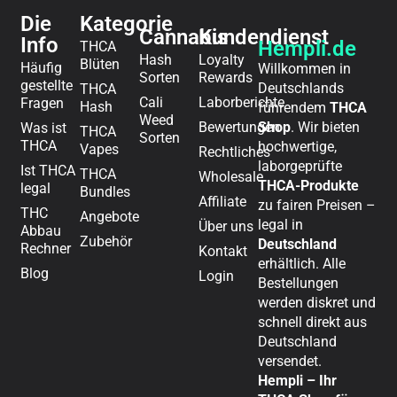
Die
Kategorie
Cannabis
Kundendienst
Info
Hempli.de
THCA
Hash
Loyalty
Blüten
Häufig
Willkommen in
Sorten
Rewards
gestellte
Deutschlands
THCA
Cali
Laborberichte
Fragen
Hash
führendem
THCA
Weed
Bewertungen
Shop
. Wir bieten
Was ist
THCA
Sorten
THCA
hochwertige,
Vapes
Rechtliches
laborgeprüfte
Ist THCA
THCA
Wholesale
THCA-Produkte
legal
Bundles
Affiliate
zu fairen Preisen –
THC
Angebote
legal in
Über uns
Abbau
Zubehör
Deutschland
Rechner
Kontakt
erhältlich. Alle
Blog
Login
Bestellungen
werden diskret und
schnell direkt aus
Deutschland
versendet.
Hempli – Ihr