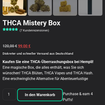
THCA Mistery Box
(
7
Kundenrezensionen)
Bewertet
7
mit
5.00
von 5,
basierend
auf
120,00
€
99,00
€
Kundenbewertungen
Diskreter und schneller Versand aus Deutschland
Kaufen Sie eine THCA-Überraschungsbox bei Hempli!
Eine magische Box, die alles enthält, was Sie sich
wünschen! THCA Blüten, THCA Vapes und THCA Hash.
Eine erschwingliche Alternative für Abenteuerlustige
Purchase & earn 4
In den Warenkorb
Puffs!