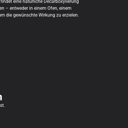
indet eine natürliche Decarboxylierung
den – entweder in einem Ofen, einem
um die gewünschte Wirkung zu erzielen.
n
st.