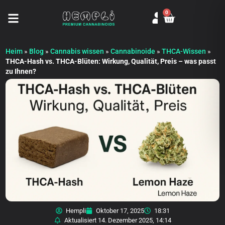
0
Seitenmenü öffnen
Heim
»
Blog
»
Cannabis wissen
»
Cannabinoide
»
THCA-Wissen
»
THCA-Hash vs. THCA-Blüten: Wirkung, Qualität, Preis – was passt
zu Ihnen?
Hempli
Oktober 17, 2025
18:31
Aktualisiert
14. Dezember 2025, 14:14