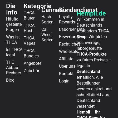
Die
Kategorie
Cannabis
Kundendienst
Info
Hempli.de
THCA
Hash
Loyalty
Blüten
Häufig
Willkommen in
Sorten
Rewards
gestellte
Deutschlands
THCA
Cali
Laborberichte
Fragen
Hash
führendem
THCA
Weed
Bewertungen
Shop
. Wir bieten
Was ist
THCA
Sorten
THCA
hochwertige,
Vapes
Rechtliches
laborgeprüfte
Ist THCA
THCA
Wholesale
THCA-Produkte
legal
Bundles
Affiliate
zu fairen Preisen –
THC
Angebote
legal in
Über uns
Abbau
Zubehör
Deutschland
Rechner
Kontakt
erhältlich. Alle
Blog
Login
Bestellungen
werden diskret und
schnell direkt aus
Deutschland
versendet.
Hempli – Ihr
THCA Shop für