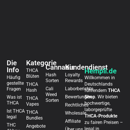
Die
Kategorie
Cannabis
Kundendienst
Info
Hempli.de
THCA
Hash
Loyalty
Blüten
Häufig
Willkommen in
Sorten
Rewards
gestellte
Deutschlands
THCA
Cali
Laborberichte
Fragen
Hash
führendem
THCA
Weed
Bewertungen
Shop
. Wir bieten
Was ist
THCA
Sorten
THCA
hochwertige,
Vapes
Rechtliches​
laborgeprüfte
Ist THCA
THCA
Wholesale
THCA-Produkte
legal
Bundles
Affiliate
zu fairen Preisen –
THC
Angebote
legal in
Über uns