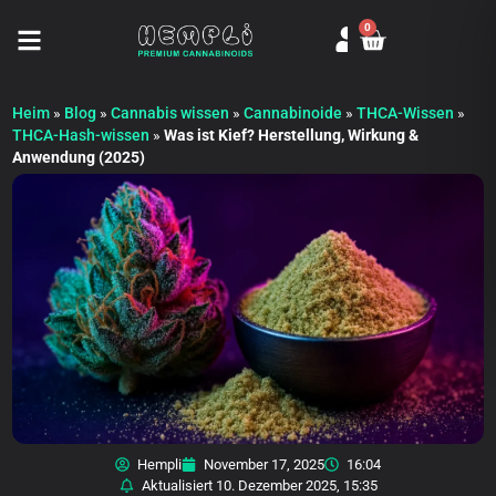
0
Seitenmenü öffnen
Heim
»
Blog
»
Cannabis wissen
»
Cannabinoide
»
THCA-Wissen
»
THCA-Hash-wissen
»
Was ist Kief? Herstellung, Wirkung &
Anwendung (2025)
Hempli
November 17, 2025
16:04
Aktualisiert
10. Dezember 2025, 15:35