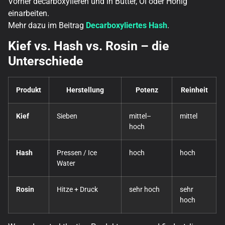
Vorher decarboxylieren und in Butter, Öl oder Honig
einarbeiten.
Mehr dazu im Beitrag
Decarboxyliertes Hash
.
Kief vs. Hash vs. Rosin – die
Unterschiede
Produkt
Herstellung
Potenz
Reinheit
Kief
Sieben
mittel–
mittel
hoch
Hash
Pressen / Ice
hoch
hoch
Water
Rosin
Hitze + Druck
sehr hoch
sehr
hoch