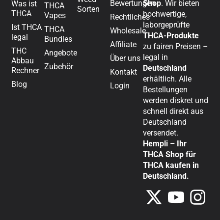
Bewertungen
Shop
. Wir bieten
Was ist
THCA
Sorten
THCA
hochwertige,
Vapes
Rechtliches
laborgeprüfte
Ist THCA
THCA
Wholesale
THCA-Produkte
legal
Bundles
Affiliate
zu fairen Preisen –
THC
Angebote
legal in
Über uns
Abbau
Zubehör
Deutschland
Rechner
Kontakt
erhältlich. Alle
Blog
Login
Bestellungen
werden diskret und
schnell direkt aus
Deutschland
versendet.
Hempli – Ihr
THCA Shop für
THCA kaufen in
Deutschland.