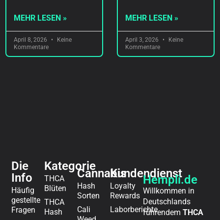
MEHR LESEN »
MEHR LESEN »
April 8, 2026
Keine
April 3, 2026
Keine
Kommentare
Kommentare
Die
Kategorie
Cannabis
Kundendienst
Info
Hempli.de
THCA
Hash
Loyalty
Blüten
Häufig
Willkommen in
Sorten
Rewards
gestellte
Deutschlands
THCA
Cali
Laborberichte
Fragen
Hash
führendem
THCA
Weed