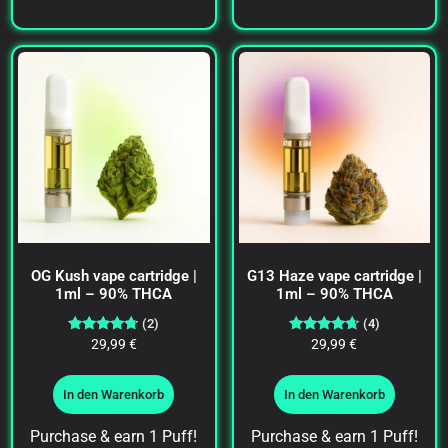
OG Kush vape cartridge |
G13 Haze vape cartridge |
1ml – 90% THCA
1ml – 90% THCA
(2)
(4)
Bewertet
Bewertet
29,99
€
29,99
€
mit
mit
4.50
4.50
von 5
von 5
In den Warenkorb
In den Warenkorb
Purchase & earn 1 Puff!
Purchase & earn 1 Puff!