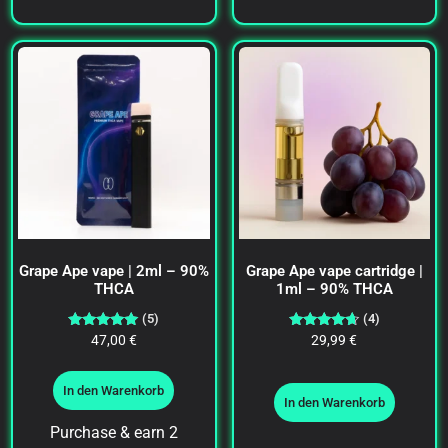
Grape Ape vape | 2ml – 90%
Grape Ape vape cartridge |
THCA
1ml – 90% THCA
(5)
(4)
Bewertet
Bewertet
47,00
€
29,99
€
mit
mit
5.00
4.50
von 5
von 5
In den Warenkorb
In den Warenkorb
Purchase & earn 2