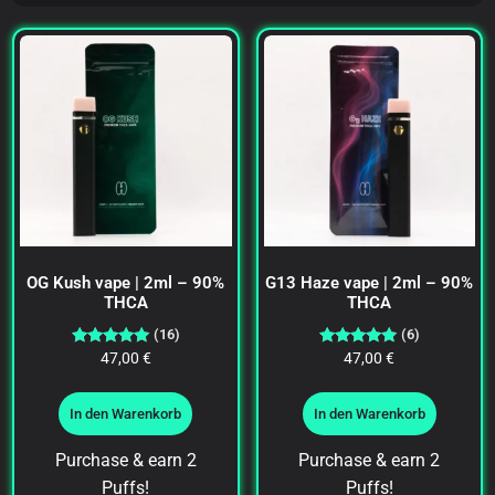
OG Kush vape | 2ml – 90%
G13 Haze vape | 2ml – 90%
THCA
THCA
(16)
(6)
Bewertet
Bewertet
47,00
€
47,00
€
mit
mit
4.94
4.67
von 5
von 5
In den Warenkorb
In den Warenkorb
Purchase & earn 2
Purchase & earn 2
Puffs!
Puffs!