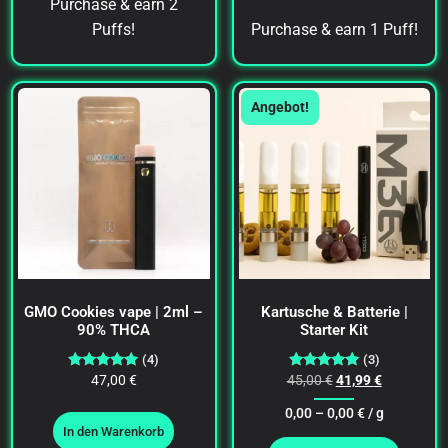
Purchase & earn 2
Puffs!
Purchase & earn 1 Puff!
Angebot!
GMO Cookies vape | 2ml –
Kartusche & Batterie |
90% THCA
Starter Kit
(4)
(3)
Bewertet
Bewertet
47,00
€
45,00
€
41,99
€
mit
mit
5.00
5.00
0,00 –
0,00
€
/ g
von 5
von 5
In den Warenkorb