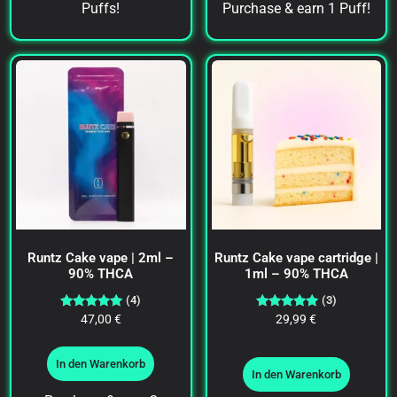
Puffs!
Purchase & earn 1 Puff!
Runtz Cake vape | 2ml –
Runtz Cake vape cartridge |
90% THCA
1ml – 90% THCA
(4)
(3)
Bewertet
Bewertet
47,00
€
29,99
€
mit
mit
4.75
4.67
von 5
von 5
In den Warenkorb
In den Warenkorb