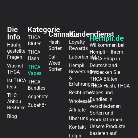
Die
Kategorie
Cannabis
Kundendienst
Info
Hempli.de
THCA
Hash
Loyalty
Blüten
Häufig
Willkommen bei
Sorten
Rewards
gestellte
Hempli – Ihrem
THCA
Cali
Laborberichte
Fragen
Hash
THCA Shop in
Weed
Hempli
Deutschland.
Was ist
THCA
Sorten
Bewertungen
THCA
Entdecken Sie
Vapes
&
THCA Blüten,
Ist THCA
THCA
Erfahrungen
THCA Hash, THCA
legal
Bundles
Rechtliches
Vapes und
THC
Angebote
Bundles in
Wholesale
Abbau
Zubehör
verschiedenen
Rechner
Affiliate
Sorten und
Blog
Über uns
Produktformen.
Unsere Produkte
Kontakt
basieren auf
Login