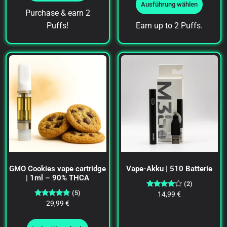
Ausführung wählen
Purchase & earn 2
Puffs!
Earn up to 2 Puffs.
GMO Cookies vape cartridge
Vape-Akku | 510 Batterie
| 1ml – 90% THCA
(2)
(5)
Bewertet
14,99
€
mit
Bewertet
29,99
€
4.00
mit
von 5
4.60
von 5