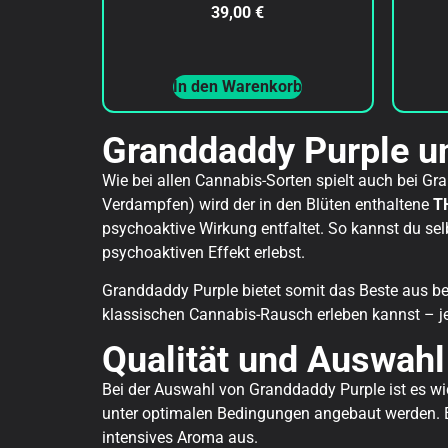
Bewertet
39,00
€
mit
5.00
von 5
In den Warenkorb
Granddaddy Purple u
Wie bei allen Cannabis-Sorten spielt auch bei Gr
Verdampfen) wird der in den Blüten enthaltene
T
psychoaktive Wirkung entfaltet. So kannst du sel
psychoaktiven Effekt erlebst.
Granddaddy Purple bietet somit das Beste aus be
klassischen Cannabis-Rausch erleben kannst – je
Qualität und Auswahl
Bei der Auswahl von Granddaddy Purple ist es wicht
unter optimalen Bedingungen angebaut werden. Ei
intensives Aroma aus.