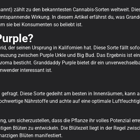
nnt) zählt zu den bekanntesten Cannabis-Sorten weltweit. Diese
 entspannende Wirkung. In diesem Artikel erfährst du, was Gran
um sie bei Konsumenten so beliebt ist.
Purple?
d, der seinen Ursprung in Kalifornien hat. Diese Sorte fällt sofor
Kreuzung zwischen Purple Urkle und Big Bud. Das Ergebnis ist eine
roma besticht. Granddaddy Purple bietet dir ein unverwechselba
nwender interessant ist.
efragt. Diese Sorte gedeiht am besten in Innenräumen, kann abe
wertige Nährstoffe und achte auf eine optimale Luftfeuchtigkei
ng, um sicherzustellen, dass die Pflanze ihr volles Potenzial 
igen Blüten zu entwickeln. Die Blütezeit liegt in der Regel zwis
, harzigen Blüten manifestiert.