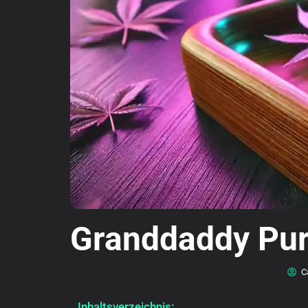
Granddaddy Purp
High THCA
C
Inhaltsverzeichnis: