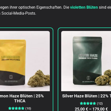
egen ihrer optischen Eigenschaften. Die
violetten Blüten
sind ei
n Social-Media-Posts.
mon Haze Blüten | 25%
Silver Haze Blüten | 22%
THCA
(12)
Bewertet
(10)
25,00
€
–
179,00
€