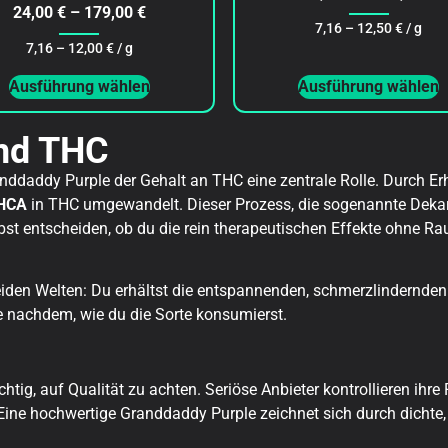
mit
Bewertet
24,00
€
–
179,00
€
4.75
mit
von 5
7,16 –
12,50
€
/ g
4.80
von 5
7,16 –
12,00
€
/ g
Ausführung wählen
Ausführung wählen
nd THC
anddaddy Purple der Gehalt an THC eine zentrale Rolle. Durch E
HCA
in THC umgewandelt. Dieser Prozess, die sogenannte Dekarbo
bst entscheiden, ob du die rein therapeutischen Effekte ohne R
iden Welten: Du erhältst die entspannenden, schmerzlindernden
 nachdem, wie du die Sorte konsumierst.
ig, auf Qualität zu achten. Seriöse Anbieter kontrollieren ihre P
ne hochwertige Granddaddy Purple zeichnet sich durch dichte, 