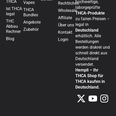
THCA
hochwertige,
Vapes
Rechtliches
laborgeprüfte
Ist THCA
THCA
Wholesale
THCA-Produkte
legal
Bundles
Affiliate
zu fairen Preisen –
THC
Angebote
legal in
Über uns
Abbau
Zubehör
Deutschland
Rechner
Kontakt
erhältlich. Alle
Blog
Login
Bestellungen
werden diskret und
schnell direkt aus
Deutschland
versendet.
Hempli – Ihr
THCA Shop für
THCA kaufen in
Deutschland.