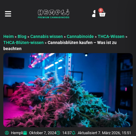
0
Seitenmenü öffnen
Heim
»
Blog
»
Cannabis wissen
»
Cannabinoide
»
THCA-Wissen
»
THCA-Blüten-wissen
»
Cannabisblüten kaufen – Was ist zu
beachten
Hempli
Oktober 7, 2024
14:37
Aktualisiert
7. März 2026, 15:51