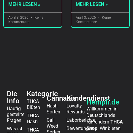
MEHR LESEN »
MEHR LESEN »
April 8, 2026
Keine
April 3, 2026
Keine
Kommentare
Kommentare
Die
Kategorie
Cannabis
Kundendienst
Info
Hempli.de
THCA
Hash
Loyalty
Blüten
Häufig
Willkommen in
Sorten
Rewards
gestellte
Deutschlands
THCA
Cali
Laborberichte
Fragen
Hash
führendem
THCA
Weed
Bewertungen
Shop
. Wir bieten
Was ist
THCA
Sorten